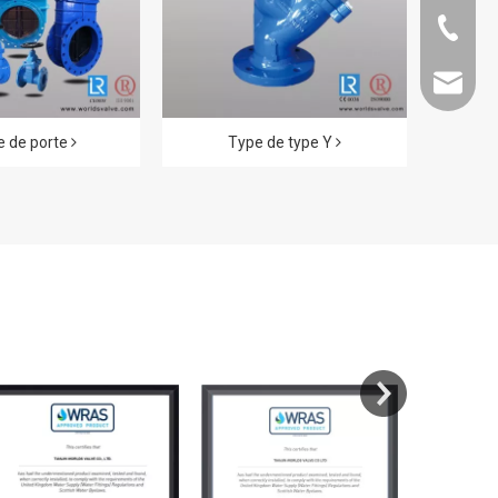
86-22-2
dekai@w
 de porte
Type de type Y