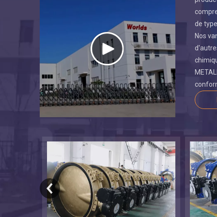
compren
de type
Nos van
d'autre
chimiqu
METALLU
conform