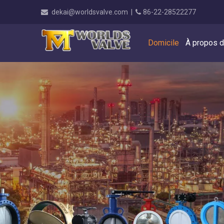
dekai@worldsvalve.com
|
86-22-28522277


Domicile
À propos 