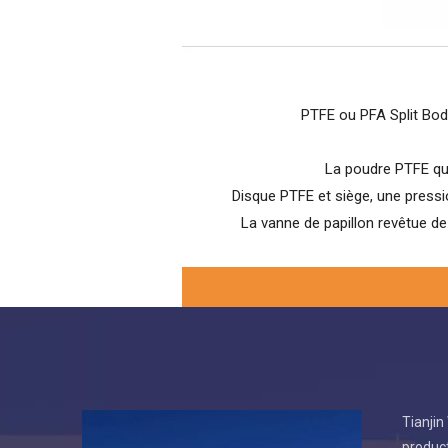
PTFE ou PFA Split Body
La poudre PTFE que
Disque PTFE et siège, une pressio
La vanne de papillon revêtue de 
Tianjin
product