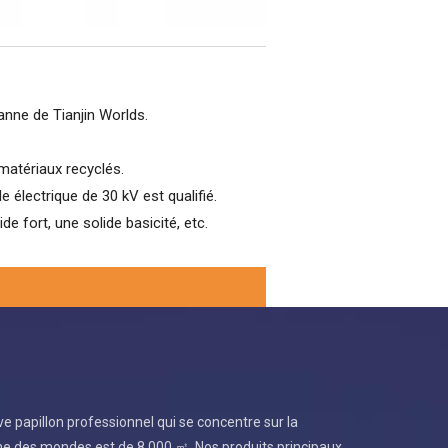
anne de Tianjin Worlds.
matériaux recyclés.
 électrique de 30 kV est qualifié.
e fort, une solide basicité, etc.
alve papillon professionnel qui se concentre sur la
vanne des mondes est de 8 000 ㎡ .Nos produits principaux