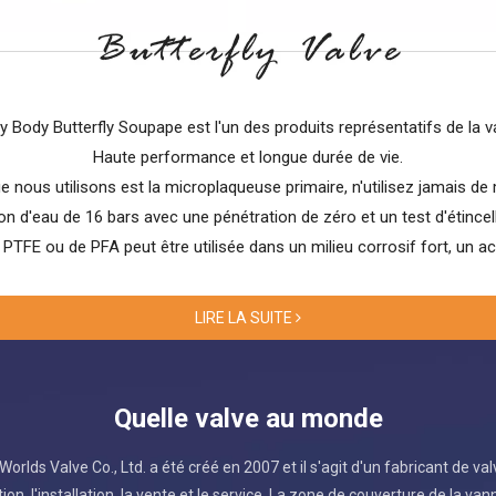
 Body Butterfly Soupape est l'un des produits représentatifs de la v
Haute performance et longue durée de vie.
 nous utilisons est la microplaqueuse primaire, n'utilisez jamais de 
n d'eau de 16 bars avec une pénétration de zéro et un test d'étincelle
PTFE ou de PFA peut être utilisée dans un milieu corrosif fort, un acid
LIRE LA SUITE
Quelle valve au monde
 Worlds Valve Co., Ltd. a été créé en 2007 et il s'agit d'un fabricant de v
ion, l'installation, la vente et le service. La zone de couverture de la 