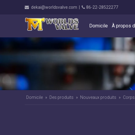
dekai@worldsvalve.com
|
86-22-28522277


Domicile
À propos 
Domicile
»
Des produits
»
Nouveaux produits
»
Corps 