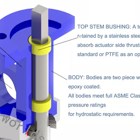
Vanne papillon à section en U à
Vanne papillon à ext
double bride et à gaufrette LUG
disque enduit E
entièrement revêtue de PFA
/BUN