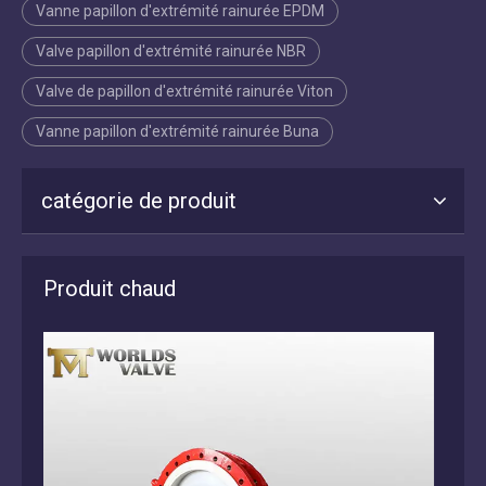
Vanne papillon d'extrémité rainurée EPDM
Valve papillon d'extrémité rainurée NBR
Valve de papillon d'extrémité rainurée Viton
Vanne papillon d'extrémité rainurée Buna
catégorie de produit
Produit chaud
 à
Vanne papillon à extrémité rainurée à disque enduit
Vanne
EPDM/NBR/VITON /BUNA