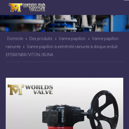
Domicile
»
Des produits
»
Vanne papillon
»
Vanne papillon
rainurée
»
Vanne papillon à extrémité rainurée à disque enduit
EPDM/NBR/VITON /BUNA