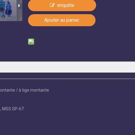
enquête
Ajouter au panier
montante / à tige montante
3, MSS SP-67