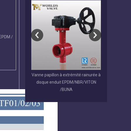
 EPDM /
section en U à
Vanne papillon à extrémité rainurée à
Vanne papillon
 gaufrette LUG
disque enduit EPDM/NBR/VITON
C504 avec s
êtue de PFA
/BUNA
re