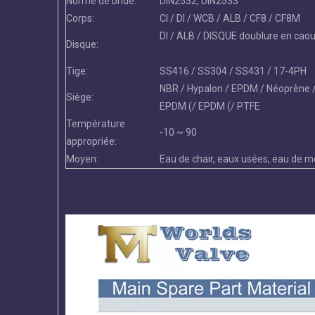
Norme de bride:
DIN2532, DIN2533
Corps:
CI / DI / WCB / ALB / CF8 / CF8M
DI / ALB / DISQUE doublure en caout
Disque:
Tige:
SS416 / SS304 / SS431 / 17-4PH
NBR / Hypalon / EPDM / Néoprène / 
Siège:
EPDM (/ EPDM (/ PTFE
Température
-10 ~ 90
appropriée:
Moyen:
Eau de chair, eaux usées, eau de mer,