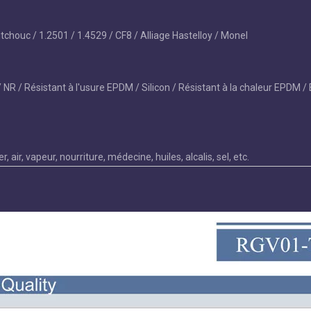
chouc / 1.2501 / 1.4529 / CF8 / Alliage Hastelloy / Monel
NR / Résistant à l'usure EPDM / Silicon / Résistant à la chaleur EPDM /
 air, vapeur, nourriture, médecine, huiles, alcalis, sel, etc.
Vanne papillon à 
double bride et à
entièrement rev