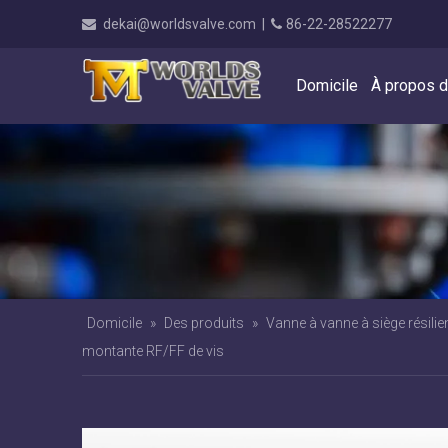
dekai@worldsvalve.com
|
86-22-28522277


Domicile
À propos 
Domicile
»
Des produits
»
Vanne à vanne à siège résilie
montante RF/FF de vis