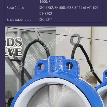
1600/3
Face à face
ISO 5752, EN 558, MSS SP67 et API 609
DIN3202
Bride supérieure
ISO 5211