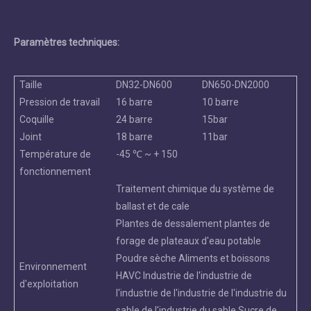
Paramètres techniques:
Taille
DN32-DN600
DN650-DN2000
Pression de travail
16 barre
10 barre
Coquille
24 barre
15bar
Joint
18 barre
11bar
Température de
-45 ℃ ~ + 150
fonctionnement
Traitement chimique du système de
ballast et de cale
Plantes de dessalement plantes de
forage de plateaux d'eau potable
Poudre sèche Aliments et boissons
Environnement
HAVC Industrie de l'industrie de
d'exploitation
l'industrie de l'industrie de l'industrie du
sable de l'industrie du sable Sucre de