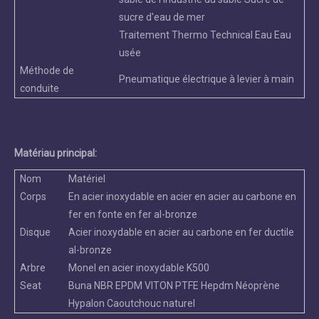
sucre d'eau de mer
Traitement Thermo Technical Eau Eau
usée
Méthode de
Pneumatique électrique à levier à main
conduite
Matériau principal:
Nom
Matériel
Corps
En acier inoxydable en acier en acier au carbone en
fer en fonte en fer al-bronze
Disque
Acier inoxydable en acier au carbone en fer ductile
al-bronze
Arbre
Monel en acier inoxydable K500
Seat
Buna NBR EPDM VITON PTFE Hepdm Néoprène
Hypalon Caoutchouc naturel